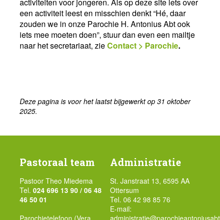
activiteiten voor jongeren. Als op deze site iets over
een activiteit leest en misschien denkt “Hé, daar
zouden we in onze Parochie H. Antonius Abt ook
iets mee moeten doen”, stuur dan even een mailtje
naar het secretariaat, zie
Contact > Parochie
.
Deze pagina is voor het laatst bijgewerkt op 31 oktober
2025.
Pastoraal team
Administratie
Pastoor Theo Miedema
St. Janstraat 13, 6595 AA
Tel.
024 696 13 90 / 06 48
Ottersum
46 50 01
Tel. 06 42 98 85 76
E-mail:
Parochietelefoon (Vera
administratie@parochieantoniusabt