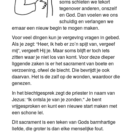
soms schieten we tekort
tegenover anderen, onszelf
en God. Dan voelen we ons
schuldig en verlangen we
ernaar een nieuw begin te mogen maken.
Voor veel dingen kun je vergeving vragen in gebed.
Als je zegt: “Heer, ik heb er zo’n spijt van, vergeef
mij”, vergeeft Hij je. Maar soms blijft er toch iets
zitten waar je niet los van komt. Voor deze dieper
liggende zaken is er het sacrament van boete en
verzoening, ofwel de biecht. Die bevrijdt je ook
daarvan. Het is de zalf op de wonden, waardoor die
genezen.
In het biechtgesprek zegt de priester in naam van
Jezus: “Ik ontsla je van je zonden." Je bent
vrijgesproken en kunt een nieuwe start maken met
een schone lei.
Dit sacrament is een teken van Gods barmhartige
liefde, die groter is dan elke menselijke fout.