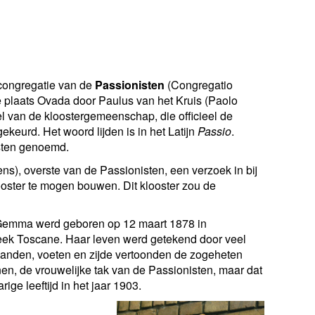
 congregatie van de
Passionisten
(Congregatio
se plaats Ovada door Paulus van het Kruis (Paolo
l van de kloostergemeenschap, die officieel de
keurd. Het woord lijden is in het Latijn
Passio
.
sten genoemd.
s), overste van de Passionisten, een verzoek in bij
ster te mogen bouwen. Dit klooster zou de
emma werd geboren op 12 maart 1878 in
reek Toscane. Haar leven werd getekend door veel
 handen, voeten en zijde vertoonden de zogeheten
nnen, de vrouwelijke tak van de Passionisten, maar dat
ge leeftijd in het jaar 1903.