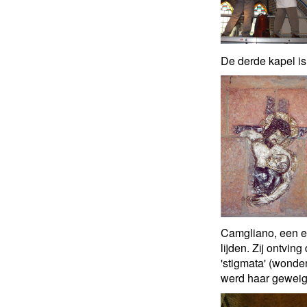
De derde kapel i
Camgliano, een ee
lijden. Zij ontvi
'stigmata' (wonden
werd haar geweiger