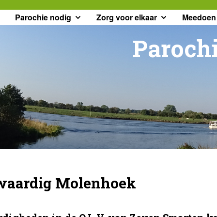
Parochie nodig
Zorg voor elkaar
Meedoen
Parochi
waardig Molenhoek