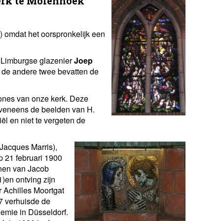
erk te Molenhoek
o) omdat het oorspronkelijk een
de Limburgse glazenier
Joep
n de andere twee bevatten de
ones van onze kerk. Deze
veneens de beelden van H.
ël en niet te vergeten de
 Jacques Marris),
p 21 februari 1900
nen van Jacob
)en ontving zijn
 Achilles Moortgat
17 verhuisde de
emie in Düsseldorf.