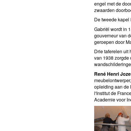
engel met de doo
zwaarden doorboor
De tweede kapel 
Gabriël wordt in 
gouverneur van de
geroepen door Mar
Drie taferelen ui
van 1938 zorgde d
wandschilderinge
René Henri Joze
meubelontwerper, 
opleiding aan de
l'Institut de Fra
Academie voor In