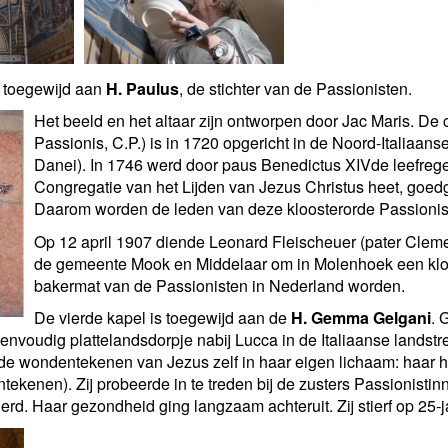
s toegewijd aan
H. Paulus
, de stichter van de Passionisten.
Het beeld en het altaar zijn ontworpen door Jac Maris. De
Passionis, C.P.) is in 1720 opgericht in de Noord-Italiaan
Danei). In 1746 werd door paus Benedictus XIVde leefrege
Congregatie van het Lijden van Jezus Christus heet, goedge
Daarom worden de leden van deze kloosterorde Passioni
Op 12 april 1907 diende Leonard Fleischeuer (pater Clemen
de gemeente Mook en Middelaar om in Molenhoek een kloo
bakermat van de Passionisten in Nederland worden.
De vierde kapel is toegewijd aan de
H. Gemma Gelgani
.
G
nvoudig plattelandsdorpje nabij Lucca in de Italiaanse landst
ng de wondentekenen van Jezus zelf in haar eigen lichaam: haar
tekenen). Zij probeerde in te treden bij de zusters Passionisti
d. Haar gezondheid ging langzaam achteruit. Zij stierf op 25-jari