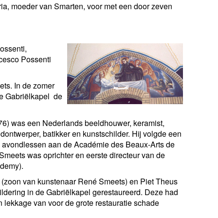
ia, moeder van Smarten, voor met een door zeven
ossenti,
ncesco Possenti
ets. In de zomer
de Gabriëlkapel de
76) was een Nederlands beeldhouwer, keramist,
ntwerper, batikker en kunstschilder. Hij volgde een
e avondlessen aan de Académie des Beaux-Arts de
 Smeets was oprichter en eerste directeur van de
ademy).
 (zoon van kunstenaar René Smeets) en Piet Theus
dering in de Gabriëlkapel gerestaureerd. Deze had
 lekkage van voor de grote restauratie schade