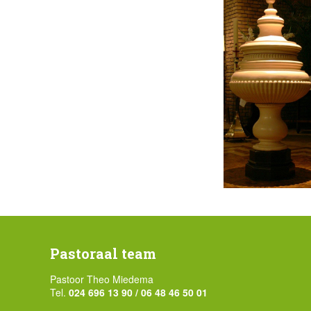
Pastoraal team
Pastoor Theo Miedema
Tel.
024 696 13 90 / 06 48 46 50 01