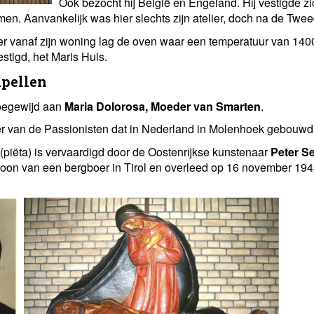
Ook bezocht hij België en Engeland. Hij vestigde zi
umen. Aanvankelijk was hier slechts zijn atelier, doch na de
 vanaf zijn woning lag de oven waar een temperatuur van 1400 g
tigd, het Maris Huis.
apellen
toegewijd aan
Maria Dolorosa, Moeder van Smarten
.
er van de Passionisten dat in Nederland in Molenhoek gebouwd
(piëta) is vervaardigd door de Oostenrijkse kunstenaar
Peter S
 zoon van een bergboer in Tirol en overleed op 16 november 