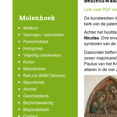
Bezienswaar
Link naar PDF ve
Molenhoek
De kunstwerken in
kerk van de pater
Welkom
Achter het hoofda
Vieringen / activiteiten
Nicolas
. Drie er
Parochieblad
symbolen van de v
Kerngroep
Daaronder treffe
Vrijwillig meewerken
zeven majolicarel
Koren
Paulus van het Kr
Misintenties
altaren in de vier 
Rek.nrs ANBI Tarieven
Steunfonds
Archief
Geschiedenis
Bezienswaardig
Begraafplaats
Contact