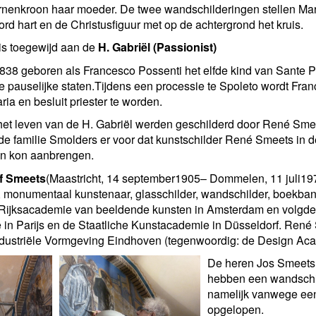
rnenkroon haar moeder. De twee wandschilderingen stellen Mar
d hart en de Christusfiguur met op de achtergrond het kruis.
is toegewijd aan de
H. Gabriël (Passionist)
1838 geboren als Francesco Possenti het elfde kind van Sante P
 pauselijke staten.Tijdens een processie te Spoleto wordt Fra
ia en besluit priester te worden.
t het leven van de H. Gabriël werden geschilderd door René Sme
e familie Smolders er voor dat kunstschilder René Smeets in 
n kon aanbrengen.
f Smeets
(Maastricht, 14 september1905– Dommelen, 11 juli19
monumentaal kunstenaar, glasschilder, wandschilder, boekbando
 Rijksacademie van beeldende kunsten in Amsterdam en volgd
nce in Parijs en de Staatliche Kunstacademie in Düsseldorf. René
dustriële Vormgeving Eindhoven (tegenwoordig: de Design Ac
De heren Jos Smeets
hebben een wandschil
namelijk vanwege een
opgelopen.