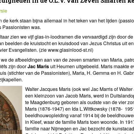
digheden in de O.L.V. van Zeven Smarten k
rsie
 de kerk staan bijna allemaal in het teken van het lijden (passi
s Passionisten was.
ltaar zien we vijf glas-in-loodramen die vervaardigd zijn door 
van beelden de kruistocht en kruisdood van Jezus Christus uit e
ier Evangelisten. (zie www.glasinlood-st.nl)
n we de afbeeldingen aan van de zeven smarten van Maria, patr
iëfs zijn door
Jac Maris
uit Heumen uitgebeeld. Maris maakte e
uis (stichter van de Passionisten), Maria, H. Gemma en H. Gabri
zijkapellen.
Walter Jacques Maris (ook wel Jac Marris of Walter
een kleinzoon van Jacob Maris, werd in Duitslando
te Maagdenburg geboren als oudste van de vier zo
Maris (1876-1947) en Ida L.Wittkowsky (1878- 1951
beeldhouwopleiding vanaf 1914 bij de beeldhouwer
in Kleef, waar de familie Maris toen woonde. In 19
familie naar Nijmegen en Jac bezocht de kunstacad