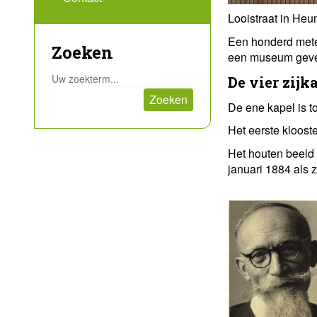
Looistraat in He
Een honderd meter
Zoeken
een museum geves
De vier zijk
De ene kapel is 
Het eerste kloost
Het houten beeld 
januari 1884 als