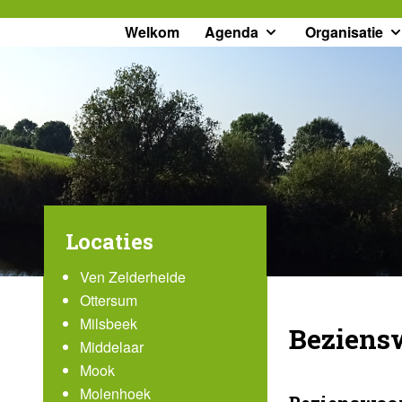
Welkom
Agenda
Organisatie
Locaties
Ven Zelderheide
Ottersum
Milsbeek
Beziens
Middelaar
Mook
Molenhoek