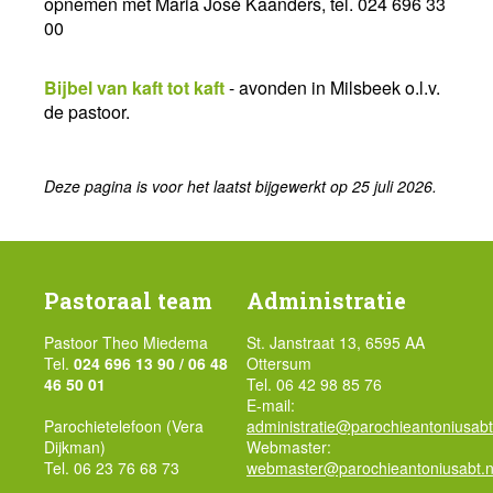
opnemen met Maria José Kaanders, tel. 024 696 33
00
Bijbel van kaft tot kaft
- avonden in Milsbeek o.l.v.
de pastoor.
Deze pagina is voor het laatst bijgewerkt op 25 juli 2026.
Pastoraal team
Administratie
Pastoor Theo Miedema
St. Janstraat 13, 6595 AA
Tel.
024 696 13 90 / 06 48
Ottersum
46 50 01
Tel. 06 42 98 85 76
E-mail:
Parochietelefoon (Vera
administratie@parochieantoniusabt
Dijkman)
Webmaster:
Tel. 06 23 76 68 73
webmaster@parochieantoniusabt.n