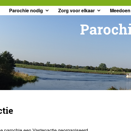
Parochie nodig
Zorg voor elkaar
Meedoen
Parochi
tie
 de parochie een Vastenactie georganiseerd.