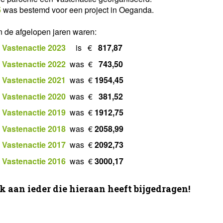
5
was bestemd voor een project in Oeganda.
n de afgelopen jaren waren:
Vastenactie 2023
is €
817,87
n
Vastenactie 2022
was €
743,50
Vastenactie 2021
was €
1954,45
Vastenactie 2020
was €
381,52
n
Vastenactie 2019
was €
1912,75
n
Vastenactie 2018
was €
2058,99
n
Vastenactie 2017
was €
2092,73
Vastenactie 2016
was €
3000,17
k aan ieder die hieraan heeft bijgedragen!