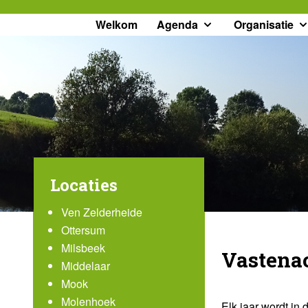
Welkom
Agenda
Organisatie
Locaties
Ven Zelderheide
Ottersum
Milsbeek
Vastenac
Middelaar
Mook
Molenhoek
Elk jaar wordt in